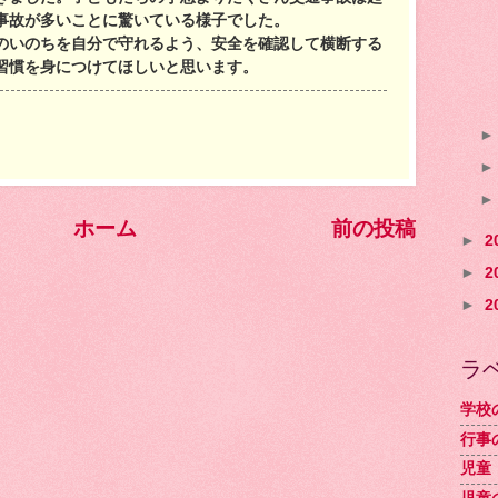
事故が多いことに驚いている様子でした。
いのちを自分で守れるよう、安全を確認して横断する
習慣を身につけてほしいと思います。
ホーム
前の投稿
►
2
►
2
►
2
ラ
学校
行事
児童