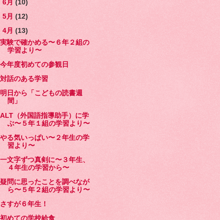
►
6月
(10)
►
5月
(12)
▼
4月
(13)
実験で確かめる〜６年２組の
学習より〜
今年度初めての参観日
対話のある学習
明日から「こどもの読書週
間」
ALT（外国語指導助手）に学
ぶ〜５年１組の学習より〜
やる気いっぱい〜２年生の学
習より〜
一文字ずつ真剣に〜３年生、
４年生の学習から〜
疑問に思ったことを調べなが
ら〜５年２組の学習より〜
さすが６年生！
初めての学校給食