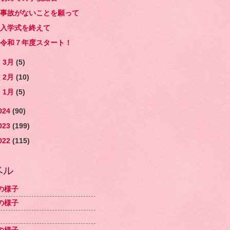
事故がないことを願って
入学式を終えて
令和７年度スタート！
►
3月
(5)
►
2月
(10)
►
1月
(5)
024
(90)
023
(199)
022
(115)
ベル
の様子
の様子