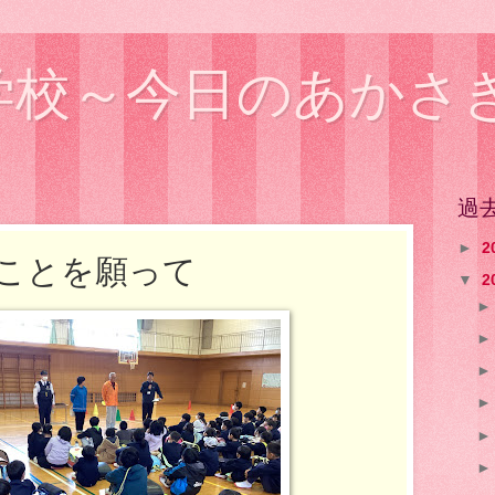
学校～今日のあかさ
過
►
2
ことを願って
▼
2