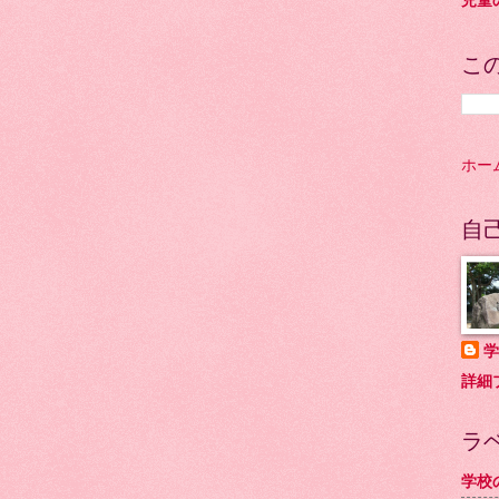
児童
こ
ホー
自
学
詳細
ラ
学校